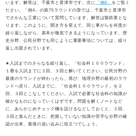
います。解答は、千葉市と君津市です。次に
「例4」
をご覧く
ださい。「例4」の第75ラウンドの⑨では、千葉市と君津市
でさかんな工業について質問しています。解答は製鉄業とな
ります。このように、聞き方を変えて、同じ事がらを何度か
繰り返しながら、基本が徹底できるようになっています。歴
史分野、公民分野でも同じように重要事項については、繰り
返し出題されています。
★入試までのさらなる繰り返し。「社会科１００ラウンド」
１冊を入試までに２回、３回と解いてください。公民分野の
最後のラウンドが終わったら、再び、地理分野の最初のラウ
ンドへ戻り、入試までに、「社会科１００ラウンド」を２
回、３回とこなしてください。入試で必要な社会科の知識が
確かなものになっていくはずです。問題を解くノートなど
に、あらかじめチェック欄を設けるなどしておくと、２回、
３回と進んだときに、把握していない知識や苦手な分野の確
認が出来、最後の追い込みに役立つでしょう。