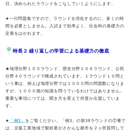
日、決められたラウンドをこなしていくようにします。
★一行問題集ですので、ラウンドを消化するのに、多くの時
間を必要としません。入試まで効率よく、社会科の基礎力の
定着をはかれます。
特長２ 繰り返しの学習による基礎力の徹底
★地理分野１００ラウンド、歴史分野１０６ラウンド、公民
分野４０ラウンドで構成されています。１ラウンド１０問と
いう事は、例えば地理分野では１０００問の問題数になりま
すが、１０００個の知識を問うているわけではありません。
重要な事項につては、聞き方を変えて何度か出題していま
す。
★
「例3」
をご覧ください。「例3」の第38ラウンドの⑦番で
は、京葉工業地域で製鉄業がさかんな都市を２ヶ所質問して