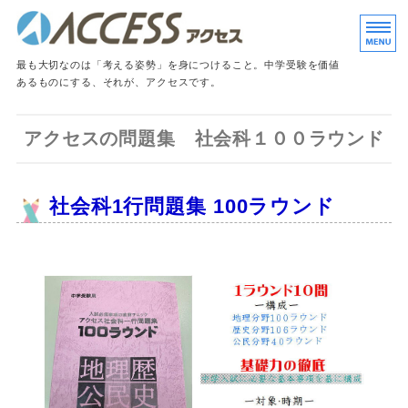
小田急線・東急田園都
最も大切なのは「考える姿勢」を身につけること。中学受験を価値
あるものにする、それが、アクセスです。
ホーム
アクセスの問題集 社会科１００ラウンド
入塾のご案内
社会科1行問題集 100ラウンド
よくあるご質問
アクセス教育情報センター
お問い合わせ